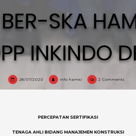
 BER-SKA HAM
PP INKINDO D
on
28/07/2020
info hamki
2 Comments
PELA
BER-
SKA
HAMK
PUSA
PERCEPATAN SERTIFIKASI
–
DPP
TENAGA AHLI BIDANG MANAJEMEN KONSTRUKSI