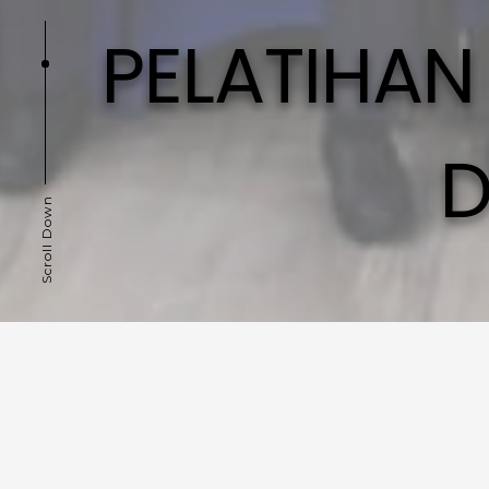
PELATIHAN
D
Scroll Down