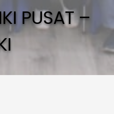
KI PUSAT –
KI
TIHAN
I
T