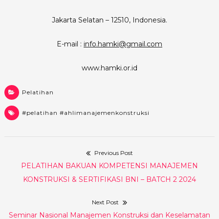
Jakarta Selatan – 12510, Indonesia.
E-mail :
info.hamki@gmail.com
www.hamki.or.id
Pelatihan
#pelatihan #ahlimanajemenkonstruksi
Previous Post
Post
Previous
PELATIHAN BAKUAN KOMPETENSI MANAJEMEN
navigation
post:
KONSTRUKSI & SERTIFIKASI BNI – BATCH 2 2024
Next Post
Next
Seminar Nasional Manajemen Konstruksi dan Keselamatan