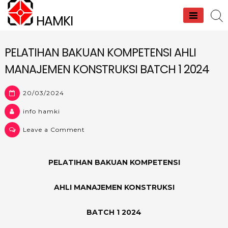
Skip
HAMKI
to
content
PELATIHAN BAKUAN KOMPETENSI AHLI
MANAJEMEN KONSTRUKSI BATCH 1 2024
20/03/2024
info hamki
on
Leave a Comment
PELATIHAN
BAKUAN
PELATIHAN BAKUAN KOMPETENSI
KOMPETENSI
AHLI
AHLI MANAJEMEN KONSTRUKSI
MANAJEMEN
KONSTRUKSI
BATCH 1 2024
BATCH
1